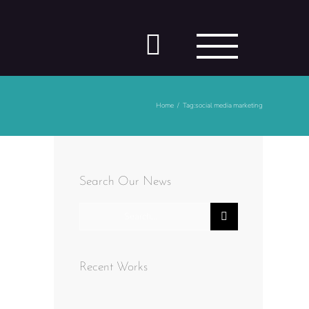
Home
Tag:
social media marketing
Search Our News
Search
for:
Recent Works