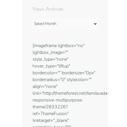
News Archives
News
Archives
[imageframe lightbox="no"
lightbox_image=""
style_type="none"
hover_type="liftup"
bordercolor="" bordersize="0px"
borderradius="0" stylecolor=""
align="none"
link="http://themeforest.net/item/avada-
responsive-multipurpose-
theme/2833226?
ref=ThemeFusion"
linktarget="_blank"