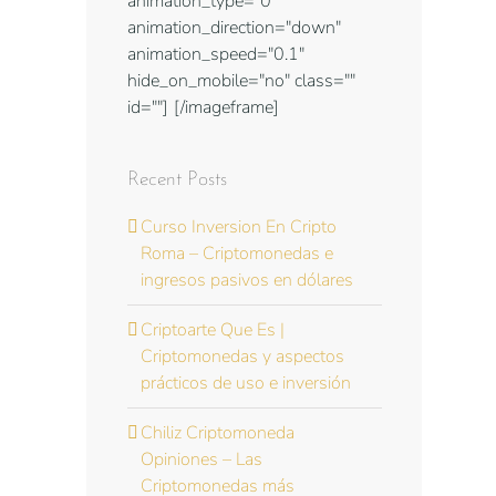
animation_type="0"
animation_direction="down"
animation_speed="0.1"
hide_on_mobile="no" class=""
id=""]
[/imageframe]
Recent Posts
Curso Inversion En Cripto
Roma – Criptomonedas e
ingresos pasivos en dólares
Criptoarte Que Es |
Criptomonedas y aspectos
prácticos de uso e inversión
Chiliz Criptomoneda
Opiniones – Las
Criptomonedas más